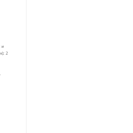
 и
); 2
.