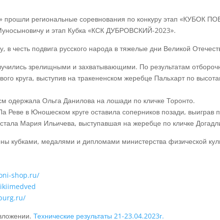
ий» прошли региональные соревнования по конкуру этап «КУБОК П
уносыновичу и этап Кубка «КСК ДУБРОВСКИЙ-2023».
, в честь подвига русского народа в тяжелые дни Великой Отечес
олучились зрелищными и захватывающими. По результатам отборо
ого круга, выступив на тракененском жеребце Пальхарт по высотам
 см одержала Ольга Данилова на лошади по кличке Торонто.
Ла Реве в Юношеском круге оставила соперников позади, выиграв п
м стала Мария Ильичева, выступавшая на жеребце по кличке Догадл
ы кубками, медалями и дипломами министерства физической культ
oni-shop.ru/
dikiimedved
burg.ru/
 вложении.
Технические результаты 21-23.04.2023г.