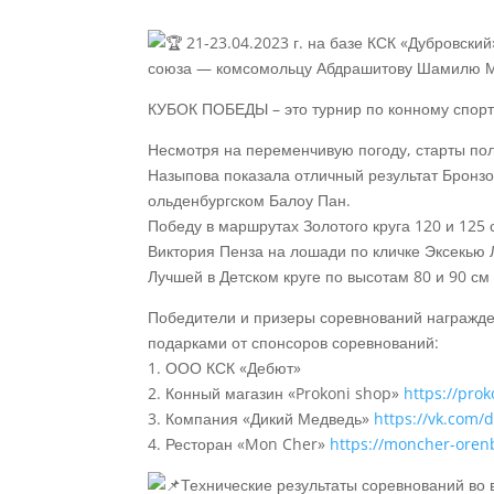
21-23.04.2023 г. на базе КСК «Дубровск
союза — комсомольцу Абдрашитову Шамилю М
КУБОК ПОБЕДЫ – это турнир по конному спорту
Несмотря на переменчивую погоду, старты п
Назыпова показала отличный результат Бронзов
ольденбургском Балоу Пан.
Победу в маршрутах Золотого круга 120 и 125
Виктория Пенза на лошади по кличке Эксекью 
Лучшей в Детском круге по высотам 80 и 90 с
Победители и призеры соревнований награжден
подарками от спонсоров соревнований:
1. ООО КСК «Дебют»
2. Конный магазин «Prokoni shop»
https://prok
3. Компания «Дикий Медведь»
https://vk.com/
4. Ресторан «Mon Cher»
https://moncher-oren
Технические результаты соревнований во