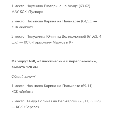
1 место: Наумкина Екатерина на Ахиде (63,62) —
МАУ КСК «Тулпар»
2 место: Назыпова Карина на Пальхарте (64,53) —
КСК «Дебют»
3 место: Полушкина Юлия на Великолепной (61,63, 4
ш.о) — КСК «Гармония» Марков и К»
Маршрут №8, «Классический с перепрыжкой»,
высота 120 см
Общий зачет:
1 место: Назыпова Карина на Пальхарте (69,11) —
КСК «Дебют»
2 место: Темур Гюльназ на Вельгарсии (76,11; 8 ш.о)
— КСК «Береза»