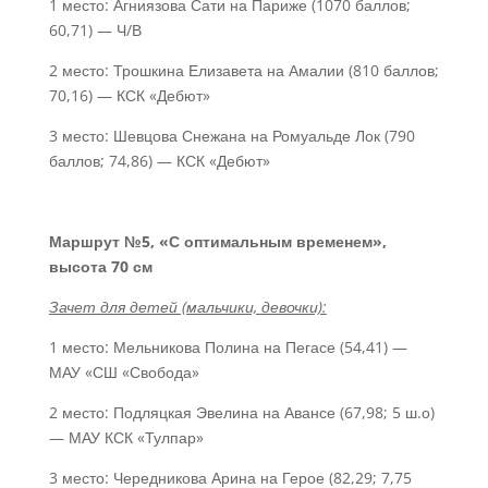
1 место: Агниязова Сати на Париже (1070 баллов;
60,71) — Ч/В
2 место: Трошкина Елизавета на Амалии (810 баллов;
70,16) — КСК «Дебют»
3 место: Шевцова Снежана на Ромуальде Лок (790
баллов; 74,86) — КСК «Дебют»
Маршрут №5, «С оптимальным временем»,
высота 70 см
Зачет для детей (мальчики, девочки):
1 место: Мельникова Полина на Пегасе (54,41) —
МАУ «СШ «Свобода»
2 место: Подляцкая Эвелина на Авансе (67,98; 5 ш.о)
— МАУ КСК «Тулпар»
3 место: Чередникова Арина на Герое (82,29; 7,75